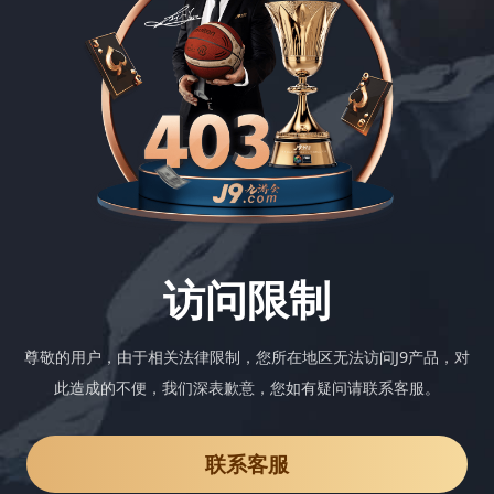
访问限制
尊敬的用户，由于相关法律限制，您所在地区无法访问J9产品，对
此造成的不便，我们深表歉意，您如有疑问请联系客服。
联系客服