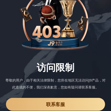
访问限制
尊敬的用户，由于相关法律限制，您所在地区无法访问J9产品，对
此造成的不便，我们深表歉意，您如有疑问请联系客服。
联系客服